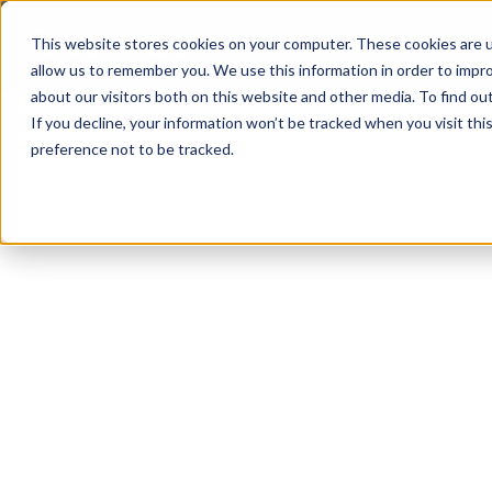
This website stores cookies on your computer. These cookies are u
NOS ACTIVITÉS
D
allow us to remember you. We use this information in order to impr
CHERCHER
about our visitors both on this website and other media. To find ou
If you decline, your information won’t be tracked when you visit th
preference not to be tracked.
Aquaculture
Accessoires ost