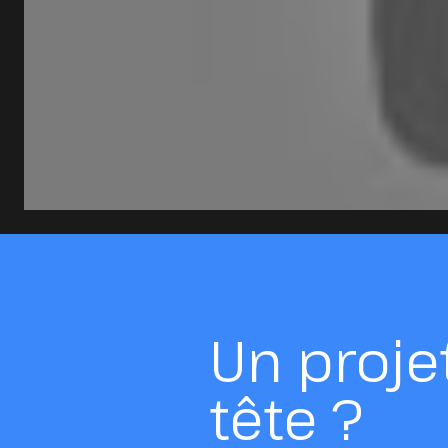
Un proje
tête ?