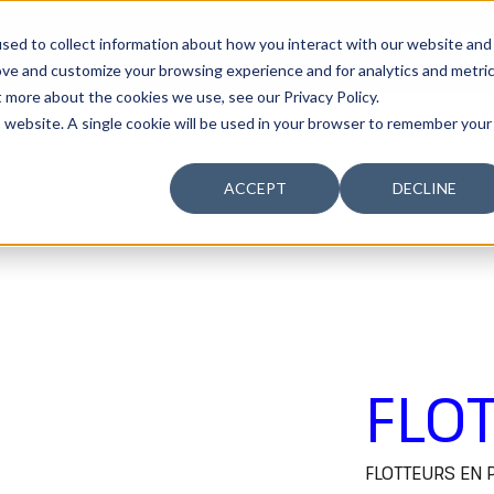
sed to collect information about how you interact with our website and
URABILITÉ
LA COMPAGNIE
TALENT
UN
ove and customize your browsing experience and for analytics and metri
t more about the cookies we use, see our Privacy Policy.
is website. A single cookie will be used in your browser to remember your
ACCEPT
DECLINE
réicoles
Floteurs PEAD
FLO
FLOTTEURS EN 