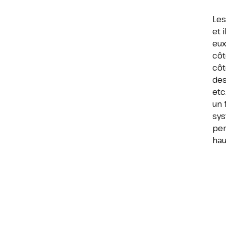
Les
et 
eux
côt
côt
des
etc
un 
sys
per
hau