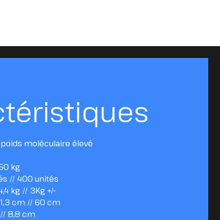
téristiques
 poids moléculaire élevé
,50 kg
tés // 400 unités
4,4 kg // 3Kg +/-
81,3 cm // 60 cm
// 8,8 cm