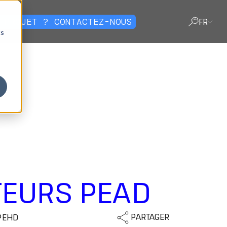
 PROJET ? CONTACTEZ-NOUS
FR
cs
FERMER
TEURS PEAD
PARTAGER
PEHD