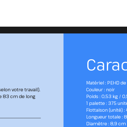
Carac
Matériel : PEHD de
elon votre travail).
Couleur : noir
de 83 cm de long
Poids : 0,53 kg / 0
1 palette : 375 uni
Flottaison (unité) : 
Longueur totale : 
Diamètre : 8,9 cm 