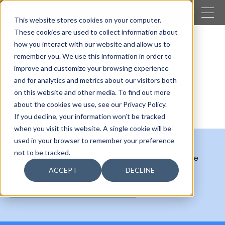
FERMER
This website stores cookies on your computer.
These cookies are used to collect information about
CHERCHER
how you interact with our website and allow us to
remember you. We use this information in order to
Nos activités
Géosynthétiques
Talus
improve and customize your browsing experience
Talus
and for analytics and metrics about our visitors both
on this website and other media. To find out more
about the cookies we use, see our Privacy Policy.
If you decline, your information won’t be tracked
when you visit this website. A single cookie will be
used in your browser to remember your preference
not to be tracked.
Solutions géosynthétiques efficaces pour lutter contre
l'érosion et stabiliser les sols.
ACCEPT
DECLINE
TÉLÉCHARGEZ LE CATALOGUE