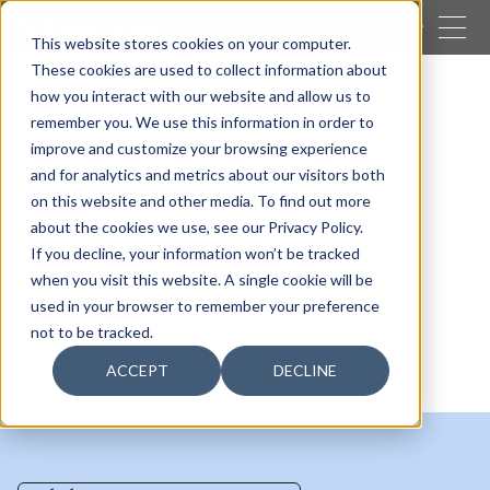
FERMER
This website stores cookies on your computer.
These cookies are used to collect information about
CHERCHER
how you interact with our website and allow us to
remember you. We use this information in order to
Nos activités
Emballage
improve and customize your browsing experience
Solutions d'emballage personnalisé
and for analytics and metrics about our visitors both
Solutions
on this website and other media. To find out more
about the cookies we use, see our Privacy Policy.
d'emballage
If you decline, your information won’t be tracked
when you visit this website. A single cookie will be
personnalisé
used in your browser to remember your preference
not to be tracked.
ACCEPT
DECLINE