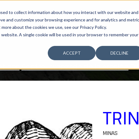
sed to collect information about how you interact with our website and
SOSTENIBILIDAD
LA COMPAÑÍA
TALENTO
¿T
ove and customize your browsing experience and for analytics and metri
t more about the cookies we use, see our Privacy Policy.
is website. A single cookie will be used in your browser to remember your
ACCEPT
DECLINE
éticos
Control avanzado de la erosión
Tr
TRIN
MINAS