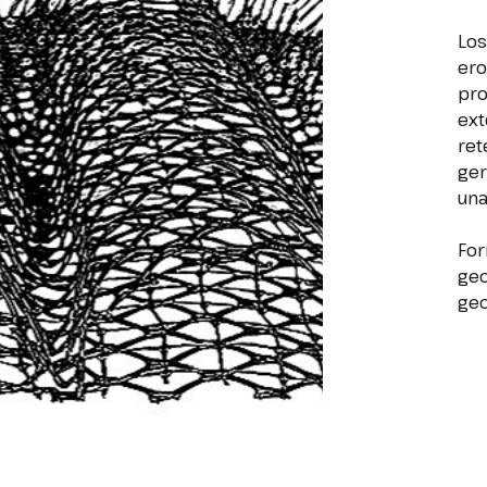
Los
ero
pro
ext
ret
ger
una
For
geo
geo