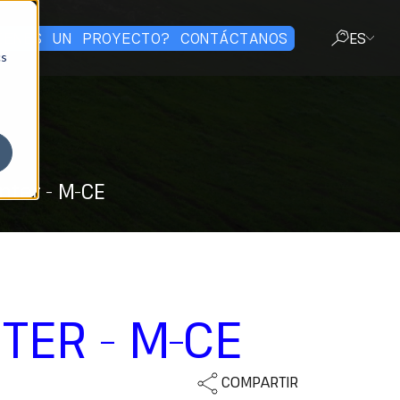
IENES UN PROYECTO? CONTÁCTANOS
ES
cs
CERRAR
inter - M-CE
TER - M-CE
COMPARTIR