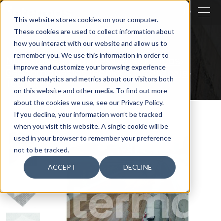
CERRAR
This website stores cookies on your computer.
These cookies are used to collect information about
BUSCAR
how you interact with our website and allow us to
remember you. We use this information in order to
Nuestras actividades
Geosintéticos
improve and customize your browsing experience
Geocompuestos técnicos de drenaje
and for analytics and metrics about our visitors both
Techdrain
on this website and other media. To find out more
about the cookies we use, see our Privacy Policy.
If you decline, your information won’t be tracked
when you visit this website. A single cookie will be
used in your browser to remember your preference
not to be tracked.
ACCEPT
DECLINE