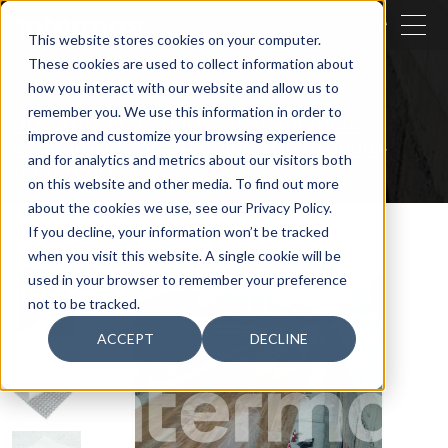
CERRAR
This website stores cookies on your computer.
These cookies are used to collect information about
BUSCAR
how you interact with our website and allow us to
remember you. We use this information in order to
Nuestras actividades
Geosintéticos
improve and customize your browsing experience
Geocompuestos técnicos de drenaje
and for analytics and metrics about our visitors both
Techdrain
on this website and other media. To find out more
about the cookies we use, see our Privacy Policy.
If you decline, your information won’t be tracked
when you visit this website. A single cookie will be
used in your browser to remember your preference
not to be tracked.
ACCEPT
DECLINE