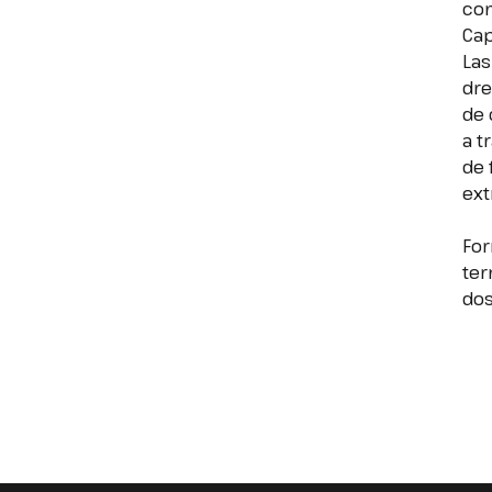
con
Cap
Las
dre
de 
a t
de 
ext
For
ter
do