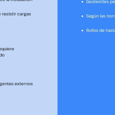
Geotextiles p
 resistir cargas
Según las nor
Rollos de hast
requiere
ado
agentes externos