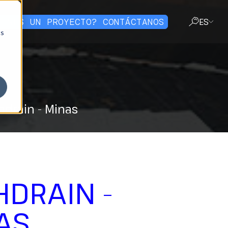
IENES UN PROYECTO? CONTÁCTANOS
ES
cs
CERRAR
hdrain - Minas
HDRAIN -
AS