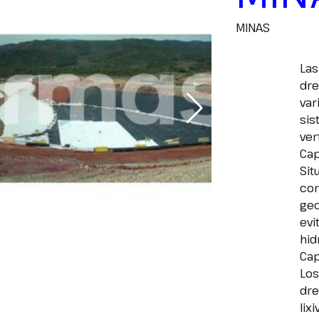
MINAS
Las
dre
var
sis
ver
Cap
Sit
con
geo
evi
hid
Cap
Los
dre
lix