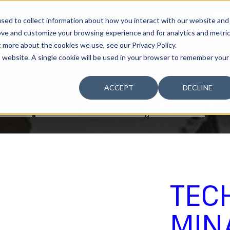
sed to collect information about how you interact with our website and
SOSTENIBILIDAD
LA COMPAÑÍA
TALENTO
¿T
ove and customize your browsing experience and for analytics and metri
t more about the cookies we use, see our Privacy Policy.
is website. A single cookie will be used in your browser to remember your
ACCEPT
DECLINE
éticos
Minería sostenible y eficiente
Tec
TEC
MIN