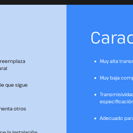
Carac
o reemplaza
Muy alta trans
ral
Muy baja comp
ie que sigue
Transmisividad
especificació
menta otros
Adecuado para
ce la instalación