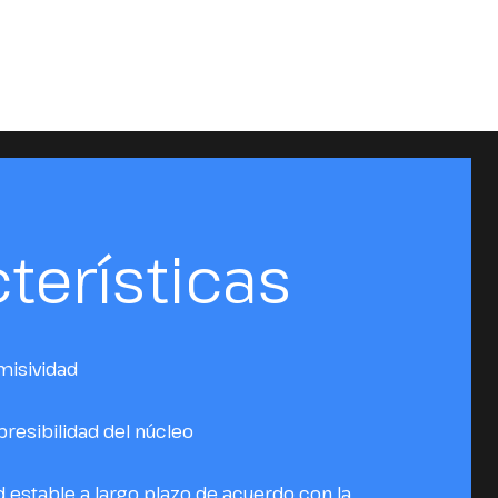
terísticas
misividad
resibilidad del núcleo
 estable a largo plazo de acuerdo con la