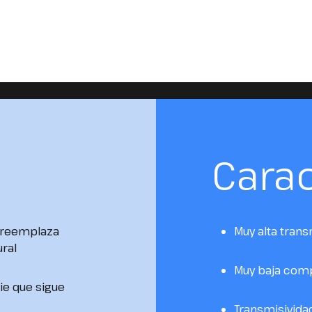
Carac
o reemplaza
Muy alta trans
ral
Muy baja comp
ie que sigue
Transmisividad