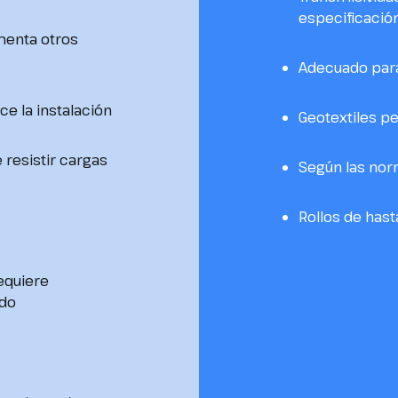
especificació
menta otros
Adecuado para
ce la instalación
Geotextiles p
 resistir cargas
Según las nor
Rollos de hast
requiere
ado