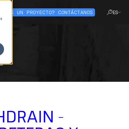
IENES UN PROYECTO? CONTÁCTANOS
ES
cs
CERRAR
l
HDRAIN -