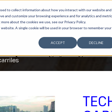
sed to collect information about how you interact with our website and
SOSTENIBILIDAD
LA COMPAÑÍA
TALENTO
¿T
ove and customize your browsing experience and for analytics and metri
t more about the cookies we use, see our Privacy Policy.
is website. A single cookie will be used in your browser to remember your
ACCEPT
DECLINE
éticos
Geotecnología para ingeniería civi
arriles
TEC