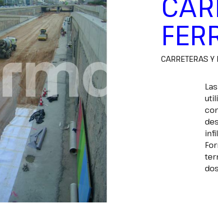
CAR
FER
CARRETERAS Y 
Las
uti
com
des
inf
For
ter
do