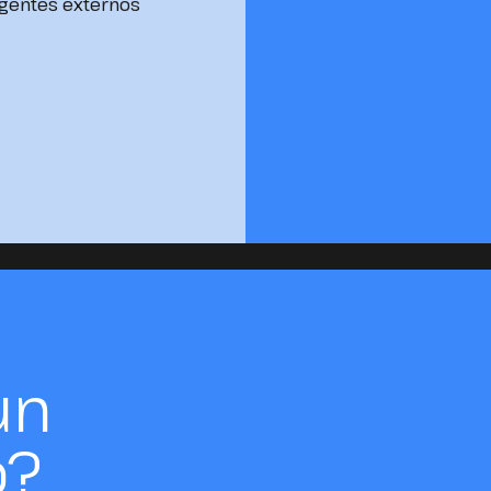
agentes externos
un
o?