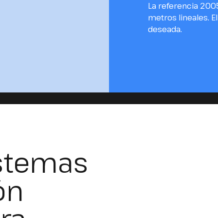
La referencia 200
metros lineales. El
deseada.
stemas
ón