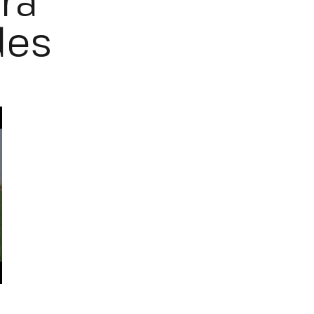
ra
des