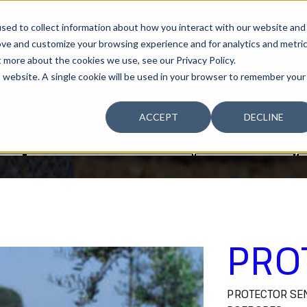
sed to collect information about how you interact with our website and
SOSTENIBILIDAD
LA COMPAÑÍA
TALENTO
¿T
ove and customize your browsing experience and for analytics and metri
t more about the cookies we use, see our Privacy Policy.
is website. A single cookie will be used in your browser to remember your
ACCEPT
DECLINE
ura
Protección Premium para árboles y 
PRO
PROTECTOR SE