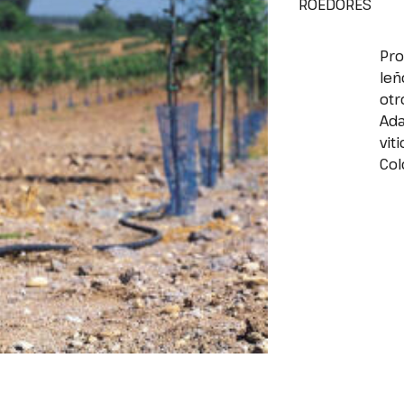
ROEDORES
Pro
leñ
otr
Ada
vit
Col