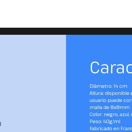
Carac
Diámetro: 14 cm
Altura: disponibl
usuario puede cort
malla de 8x8mm
Color: negro, azul,
Peso: 40g/ml
)
Fabricado en Franc