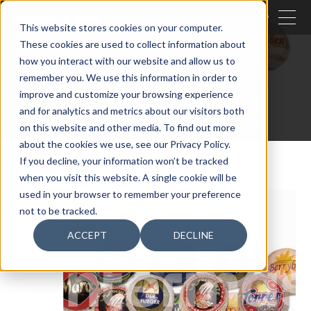
CERRAR
This website stores cookies on your computer.
These cookies are used to collect information about
BUSCAR
how you interact with our website and allow us to
remember you. We use this information in order to
Nuestras actividades
Embalaje
improve and customize your browsing experience
Mallas de alta gama para Cítricos
and for analytics and metrics about our visitors both
Papel Seda
on this website and other media. To find out more
about the cookies we use, see our Privacy Policy.
If you decline, your information won’t be tracked
when you visit this website. A single cookie will be
used in your browser to remember your preference
not to be tracked.
ACCEPT
DECLINE