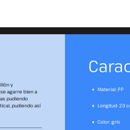
Carac
illón y
Material: PP
se agarre bien a
mas pudiendo
ical, pudiendo así
Longitud: 23 
Color: gris