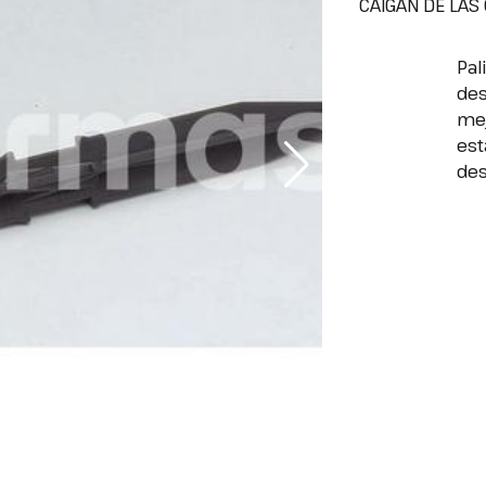
CAIGAN DE LAS
Pal
des
mej
est
des