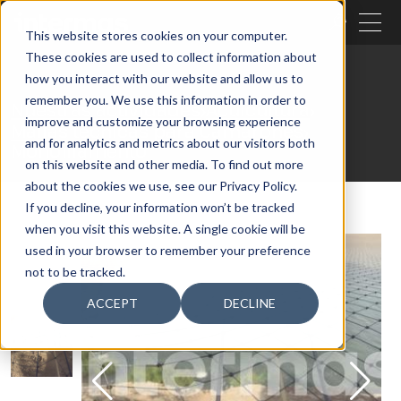
CERRAR
This website stores cookies on your computer.
These cookies are used to collect information about
BUSCAR
how you interact with our website and allow us to
remember you. We use this information in order to
Nuestras actividades
Acuicultura
improve and customize your browsing experience
Mallas técnicas para Camarones
and for analytics and metrics about our visitors both
Monofilamento
on this website and other media. To find out more
about the cookies we use, see our Privacy Policy.
If you decline, your information won’t be tracked
when you visit this website. A single cookie will be
used in your browser to remember your preference
not to be tracked.
ACCEPT
DECLINE