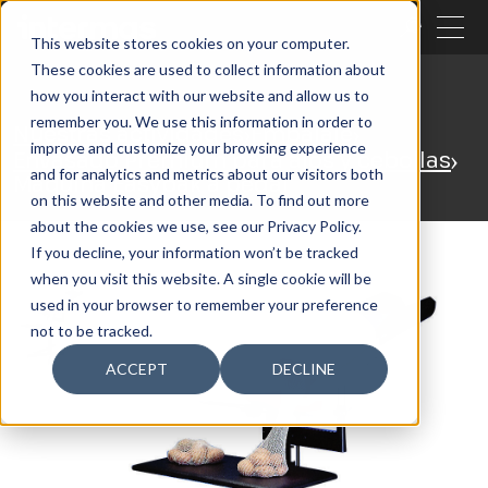
CERRAR
This website stores cookies on your computer.
These cookies are used to collect information about
BUSCAR
how you interact with our website and allow us to
remember you. We use this information in order to
Nuestras actividades
Embalaje
improve and customize your browsing experience
Envasado Premium para ajos y cebollas
and for analytics and metrics about our visitors both
Máquina Easypak a pedal
on this website and other media. To find out more
about the cookies we use, see our Privacy Policy.
If you decline, your information won’t be tracked
when you visit this website. A single cookie will be
used in your browser to remember your preference
not to be tracked.
ACCEPT
DECLINE