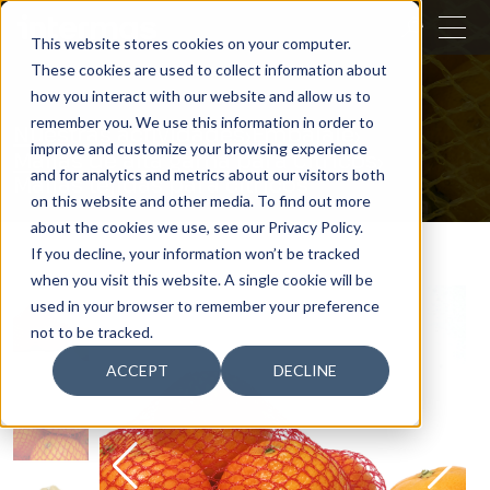
CERRAR
This website stores cookies on your computer.
These cookies are used to collect information about
BUSCAR
how you interact with our website and allow us to
remember you. We use this information in order to
Nuestras actividades
Embalaje
improve and customize your browsing experience
Mallas de alta gama para Cítricos
and for analytics and metrics about our visitors both
Mallas tejidas para cítricos
on this website and other media. To find out more
about the cookies we use, see our Privacy Policy.
If you decline, your information won’t be tracked
when you visit this website. A single cookie will be
used in your browser to remember your preference
not to be tracked.
ACCEPT
DECLINE