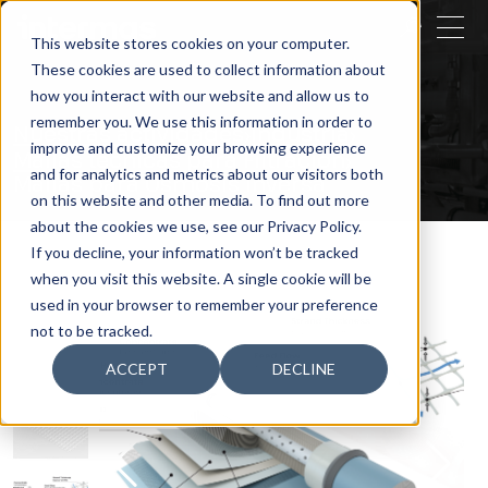
CERRAR
This website stores cookies on your computer.
These cookies are used to collect information about
BUSCAR
how you interact with our website and allow us to
remember you. We use this information in order to
Nuestras actividades
Industria
improve and customize your browsing experience
Mallas técnicas para Filtración
and for analytics and metrics about our visitors both
Mallas para Osmosis Inversa
on this website and other media. To find out more
about the cookies we use, see our Privacy Policy.
If you decline, your information won’t be tracked
when you visit this website. A single cookie will be
used in your browser to remember your preference
not to be tracked.
ACCEPT
DECLINE