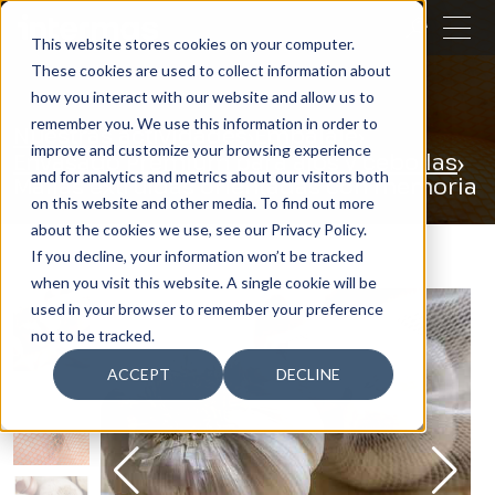
CERRAR
This website stores cookies on your computer.
These cookies are used to collect information about
BUSCAR
how you interact with our website and allow us to
remember you. We use this information in order to
Nuestras actividades
Embalaje
improve and customize your browsing experience
Envasado Premium para ajos y cebollas
and for analytics and metrics about our visitors both
Mallas extruidas orientadas con memoria
on this website and other media. To find out more
about the cookies we use, see our Privacy Policy.
If you decline, your information won’t be tracked
when you visit this website. A single cookie will be
used in your browser to remember your preference
not to be tracked.
ACCEPT
DECLINE