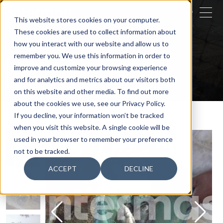
CERRAR
This website stores cookies on your computer.
These cookies are used to collect information about
BUSCAR
how you interact with our website and allow us to
remember you. We use this information in order to
Nuestras actividades
Acuicultura
improve and customize your browsing experience
Mallas para otros cultivos marinos
and for analytics and metrics about our visitors both
Mallas para el Cultivo de Tilapias
on this website and other media. To find out more
about the cookies we use, see our Privacy Policy.
If you decline, your information won’t be tracked
when you visit this website. A single cookie will be
used in your browser to remember your preference
not to be tracked.
ACCEPT
DECLINE