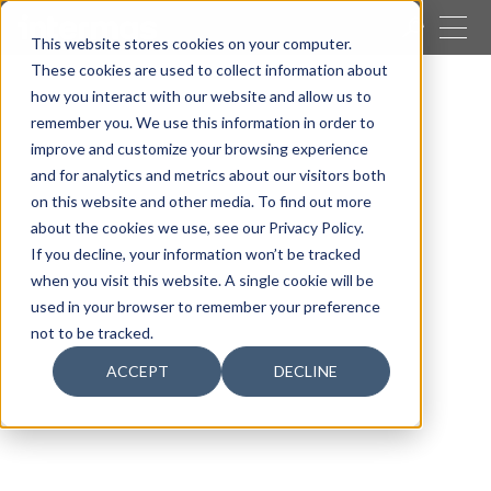
CERRAR
This website stores cookies on your computer.
These cookies are used to collect information about
BUSCAR
how you interact with our website and allow us to
remember you. We use this information in order to
Nuestras actividades
Geosintéticos
improve and customize your browsing experience
Geocompuestos técnicos de drenaje
and for analytics and metrics about our visitors both
Interdrain
on this website and other media. To find out more
about the cookies we use, see our Privacy Policy.
If you decline, your information won’t be tracked
when you visit this website. A single cookie will be
used in your browser to remember your preference
not to be tracked.
ACCEPT
DECLINE