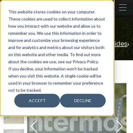
CERRAR
This website stores cookies on your computer.
These cookies are used to collect information about
BUSCAR
how you interact with our website and allow us to
remember you. We use this information in order to
Nuestras actividades
Agricultura
improve and customize your browsing experience
Protección Premium para árboles y vides
and for analytics and metrics about our visitors both
Herbicide Guard
on this website and other media. To find out more
about the cookies we use, see our Privacy Policy.
If you decline, your information won’t be tracked
when you visit this website. A single cookie will be
used in your browser to remember your preference
not to be tracked.
ACCEPT
DECLINE