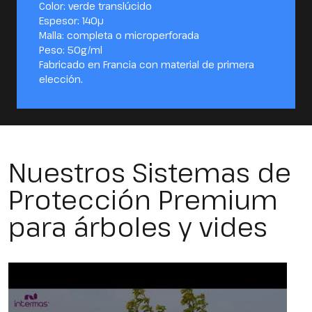
Color: verde translúcido
Espesor: 140µ
Malla: completa o microperforada
Peso: 50g/ml
Fabricado en Francia con material de primera
elección.
Nuestros Sistemas de
Protección Premium
para árboles y vides