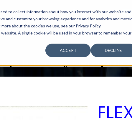
sed to collect information about how you interact with our website and
SOSTENIBILIDAD
LA COMPAÑÍA
TALENTO
¿T
ove and customize your browsing experience and for analytics and metri
t more about the cookies we use, see our Privacy Policy.
is website. A single cookie will be used in your browser to remember your
ACCEPT
DECLINE
ura
Mallas técnicas y sistemas para la 
FLEX