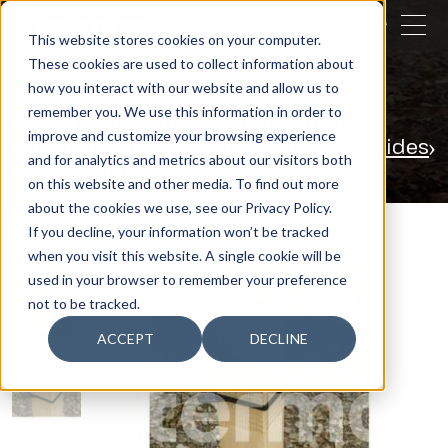
CERRAR
This website stores cookies on your computer.
These cookies are used to collect information about
BUSCAR
how you interact with our website and allow us to
remember you. We use this information in order to
Nuestras actividades
Agricultura
improve and customize your browsing experience
Protección Premium para árboles y vides
and for analytics and metrics about our visitors both
Dual Shelter
on this website and other media. To find out more
about the cookies we use, see our Privacy Policy.
If you decline, your information won’t be tracked
when you visit this website. A single cookie will be
used in your browser to remember your preference
not to be tracked.
ACCEPT
DECLINE