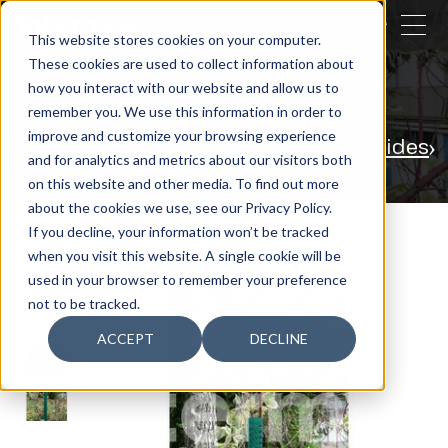
CERRAR
This website stores cookies on your computer.
These cookies are used to collect information about
BUSCAR
how you interact with our website and allow us to
remember you. We use this information in order to
Nuestras actividades
Agricultura
improve and customize your browsing experience
Protección Premium para árboles y vides
and for analytics and metrics about our visitors both
Dual Flex
on this website and other media. To find out more
about the cookies we use, see our Privacy Policy.
If you decline, your information won’t be tracked
when you visit this website. A single cookie will be
used in your browser to remember your preference
not to be tracked.
ACCEPT
DECLINE