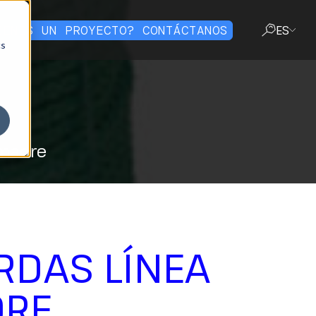
IENES UN PROYECTO? CONTÁCTANOS
ES
cs
CERRAR
 madre
RDAS LÍNEA
RE