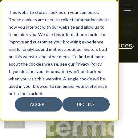
CERRAR
This website stores cookies on your computer.
These cookies are used to collect information about
BUSCAR
how you interact with our website and allow us to
remember you. We use this information in order to
Nuestras actividades
Agricultura
improve and customize your browsing experience
Protección Premium para árboles y vides
and for analytics and metrics about our visitors both
Climatic Bio
on this website and other media. To find out more
about the cookies we use, see our Privacy Policy.
If you decline, your information won’t be tracked
when you visit this website. A single cookie will be
used in your browser to remember your preference
not to be tracked.
ACCEPT
DECLINE