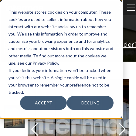
CERRA
This website stores cookies on your computer. These
cookies are used to collect information about how you
BUSCAR
interact with our website and allow us to remember
you. We use this information in order to improve and
Nuestras actividades
Agricultura
customize your browsing experience and for analytics
Mallas técnicas y sistemas para la Ganader
and metrics about our visitors both on this website and
BVE 90
other media. To find out more about the cookies we
use, see our Privacy Policy.
If you decline, your information won’t be tracked when
you visit this website. A single cookie will be used in
your browser to remember your preference not to be
tracked.
ACCEPT
DECLINE