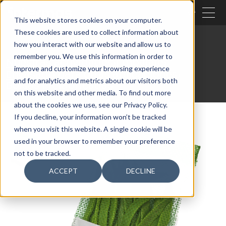
CERRAR
This website stores cookies on your computer.
These cookies are used to collect information about
BUSCAR
how you interact with our website and allow us to
remember you. We use this information in order to
Nuestras actividades
Embalaje
improve and customize your browsing experience
Envasado para otras aplicaciones
and for analytics and metrics about our visitors both
Bolsas Prefabricadas
on this website and other media. To find out more
about the cookies we use, see our Privacy Policy.
If you decline, your information won’t be tracked
when you visit this website. A single cookie will be
used in your browser to remember your preference
not to be tracked.
ACCEPT
DECLINE