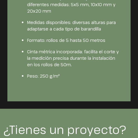
diferentes medidas: 5x5 mm, 10x10 mm y
20x20 mm
Medidas disponibles: diversas alturas para
adaptarse a cada tipo de barandilla
Formato: rollos de 5 hasta 50 metros
Cinta métrica incorporada: facilita el corte y
la medición precisa durante la instalación
en los rollos de 50m.
Peso: 250 g/m²
¿Tienes un proyecto?