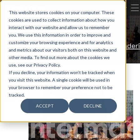
CERRA
This website stores cookies on your computer. These
cookies are used to collect information about how you
BUSCAR
interact with our website and allow us to remember
you. We use this information in order to improve and
Nuestras actividades
Agricultura
customize your browsing experience and for analytics
Mallas técnicas y sistemas para la Ganader
and metrics about our visitors both on this website and
Avinet
other media. To find out more about the cookies we
use, see our Privacy Policy.
If you decline, your information won’t be tracked when
you visit this website. A single cookie will be used in
your browser to remember your preference not to be
tracked.
ACCEPT
DECLINE