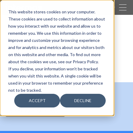
CERRAR
This website stores cookies on your computer.
These cookies are used to collect information about
BUSCAR
how you interact with our website and allow us to
remember you. We use this information in order to
Nuestras actividades
Acuicultura
improve and customize your browsing experience
Boyas redondas
and for analytics and metrics about our visitors both
Boyas redondas
on this website and other media. To find out more
about the cookies we use, see our Privacy Policy.
If you decline, your information won’t be tracked
when you visit this website. A single cookie will be
used in your browser to remember your preference
not to be tracked.
SA-12R / SA-16R
ACCEPT
DECLINE
DESCARGAR CATÁLOGO