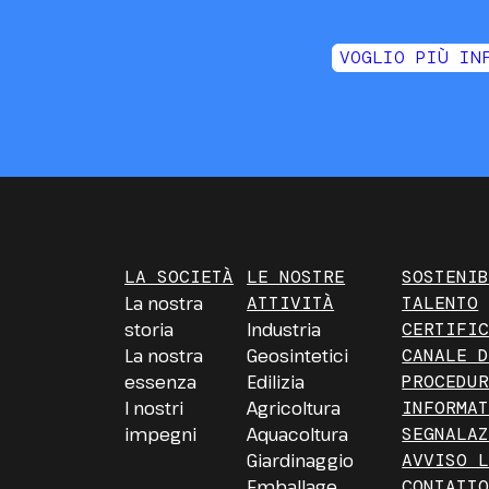
VOGLIO PIÙ IN
LA SOCIETÀ
LE NOSTRE
SOSTENI
La nostra
ATTIVITÀ
TALENTO
storia
Industria
CERTIFI
La nostra
Geosintetici
CANALE 
essenza
Edilizia
PROCEDU
I nostri
Agricoltura
INFORMA
impegni
Aquacoltura
SEGNALA
Giardinaggio
AVVISO 
Emballage
CONTATT