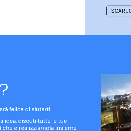
SCARI
?
rà felice di aiutarti.
a idea, discuti tutte le tue
fiche e realizziamola insieme.