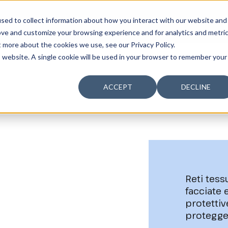
sed to collect information about how you interact with our website and
̀
SOSTENIBILITÀ
LA SOCIETÀ
TALENTO
ove and customize your browsing experience and for analytics and metri
t more about the cookies we use, see our Privacy Policy.
is website. A single cookie will be used in your browser to remember your
ACCEPT
DECLINE
ltamento
amento
Reti tess
facciate 
protetti
protegger