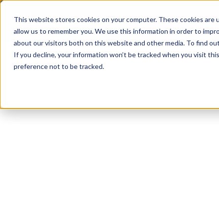
This website stores cookies on your computer. These cookies are u
LE NOSTRE ATTIVITA
allow us to remember you. We use this information in order to impr
CERCARE
about our visitors both on this website and other media. To find ou
If you decline, your information won’t be tracked when you visit th
preference not to be tracked.
Le nostre attività
Edilizia
Occu
Occult