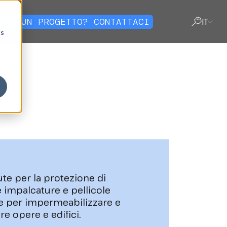
HAI UN PROGETTO? CONTATTACI
IT
cs
VICINO
ute per la protezione di
e impalcature e pellicole
ve per impermeabilizzare e
e opere e edifici.