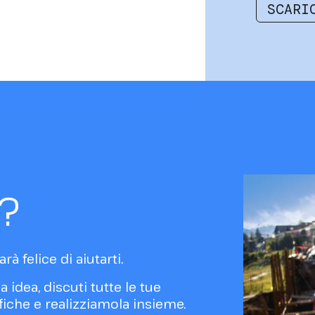
ioni
SCARI
?
rà felice di aiutarti.
a idea, discuti tutte le tue
fiche e realizziamola insieme.