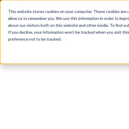
This website stores cookies on your computer. These cookies are u
LE NOSTRE ATTIVITA
allow us to remember you. We use this information in order to impr
CERCARE
about our visitors both on this website and other media. To find ou
If you decline, your information won’t be tracked when you visit th
preference not to be tracked.
Le nostre attività
Aquacoltura
Altre