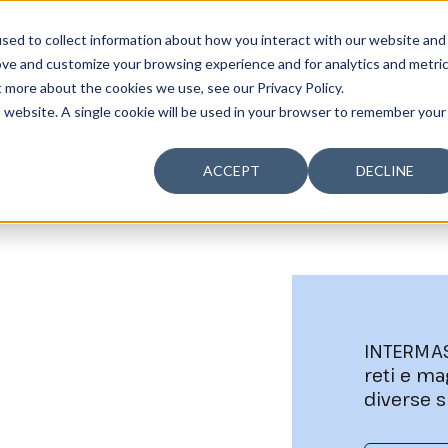
sed to collect information about how you interact with our website and
̀
SOSTENIBILITÀ
LA SOCIETÀ
TALENTO
ove and customize your browsing experience and for analytics and metri
t more about the cookies we use, see our Privacy Policy.
is website. A single cookie will be used in your browser to remember your
ACCEPT
DECLINE
Altre coltivazioni
INTERMAS
reti e ma
diverse s