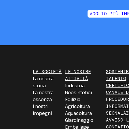
VOGLIO PIÙ IN
LA SOCIETÀ
LE NOSTRE
SOSTENI
La nostra
ATTIVITÀ
TALENTO
storia
Industria
CERTIFI
La nostra
Geosintetici
CANALE 
essenza
Edilizia
PROCEDU
I nostri
Agricoltura
INFORMA
impegni
Aquacoltura
SEGNALA
Giardinaggio
AVVISO 
Emballage
CONTATT