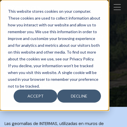
CERRAR
This website stores cookies on your computer.
These cookies are used to collect information about
BUSCAR
how you interact with our website and allow us to
remember you. We use this information in order to
Nuestras actividades
Geosintéticos
improve and customize your browsing experience
Refuerzo estructural de muros
and for analytics and metrics about our visitors both
Refuerzo
on this website and other media. To find out more
about the cookies we use, see our Privacy Policy.
estructural de
If you decline, your information won’t be tracked
when you visit this website. A single cookie will be
muros
used in your browser to remember your preference
not to be tracked.
ACCEPT
DECLINE
Las geomallas de INTERMAS, utilizadas en muros de