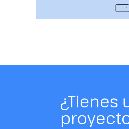
VER 
¿Tienes 
proyect