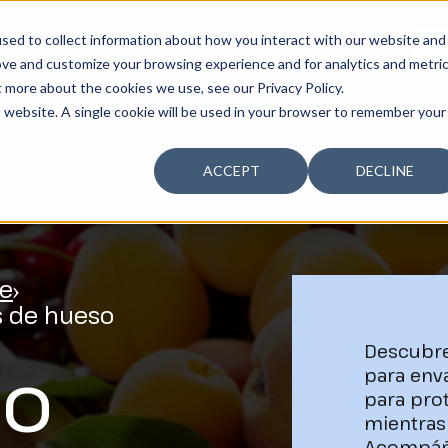
sed to collect information about how you interact with our website and
SOSTENIBILIDAD
LA COMPAÑÍA
TALENTO
¿T
ove and customize your browsing experience and for analytics and metri
t more about the cookies we use, see our Privacy Policy.
is website. A single cookie will be used in your browser to remember your
ACCEPT
DECLINE
e
s de hueso
Descubre
do
para env
para prot
mientras
Acompáña