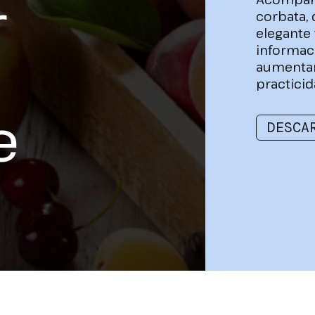
r
corbata,
elegante 
informac
aumentan
practicid
e
DESCA