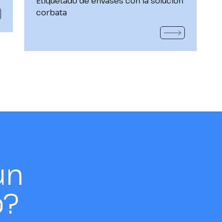
Etiquetado de envases con la solución
corbata
MÁS
VER MÁS
un
o?