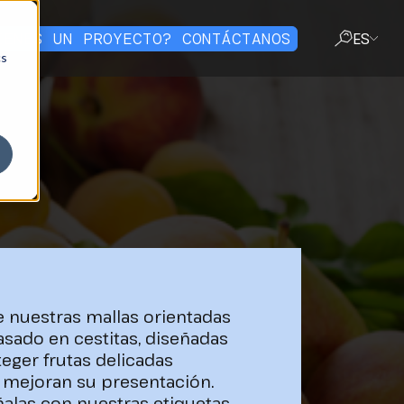
IENES UN PROYECTO? CONTÁCTANOS
ES
cs
CERRAR
 nuestras mallas orientadas
asado en cestitas, diseñadas
eger frutas delicadas
 mejoran su presentación.
las con nuestras etiquetas