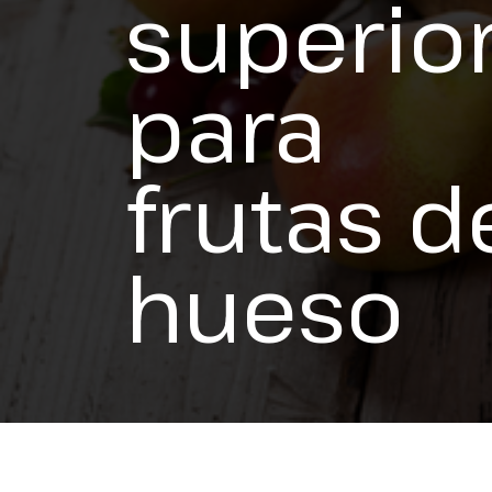
superio
para
frutas d
hueso