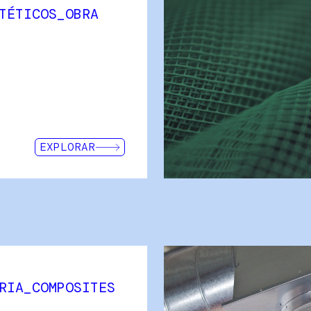
TÉTICOS_OBRA
INTERMAS Geosynthetics a lo la
se ha convertido en un refer
para ingeniería civil. Nuestro
proyectos adaptados a las n
Contamos con un equipo de 
cualificados para los cálculo
(Intergrid).
EXPLORAR
Nuestra gama de mallas extru
RIA_COMPOSITES
resina óptimo, ya sea a una ve
Intermas ofrece una amplia v