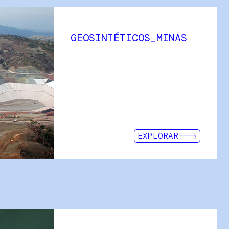
GEOSINTÉTICOS_MINAS
rgo de los 18 últimos años
ente en el mundo del drenaje
stro equipo de ingenieros
os a las necesidades de cada
o de ingenieros altamente
s y desarrollo de obras
EXPLORAR