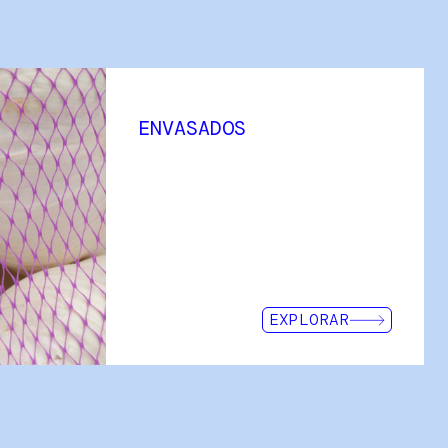
ENVASADOS
 la obra pública y de la
es más importantes de la
 Dentro de este ámbito,
de treinta años, una
ales de Intermas France e
incansable de buscar
ilitar los trabajos de
EXPLORAR