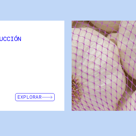
UCCIÓN
El mundo de la edificación, de
minería es uno de los sector
actividad económica mundial.
INTERMAS es, desde hace más 
referencia, gracias a sus fili
Intermas Italia y al esfuerzo 
soluciones de calidad para fac
construcción.
EXPLORAR