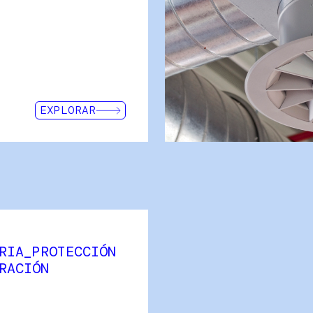
de alta calidad, garantizando l
distribución de la resina dura
Sectores como la energía eólic
industria aeroespacial utiliza
resultados óptimos. Nuestro s
continuamente soluciones a
proporcionando las caracterís
EXPLORAR
producto según cada proceso
RIA_PROTECCIÓN
INTERMAS lidera en solucione
protección y separación indu
RACIÓN
innovación y personalización.
fundamentales para la seguri