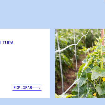
LTURA
Los profesionales del sector d
pesquera tienen que hacer fre
a lo largo del ciclo de cultivo
distintas especies marinas (o
pulpo...). En INTERMAS escuc
estamos a su lado para acomp
ellos las mejores opciones a p
fabricamos.
EXPLORAR