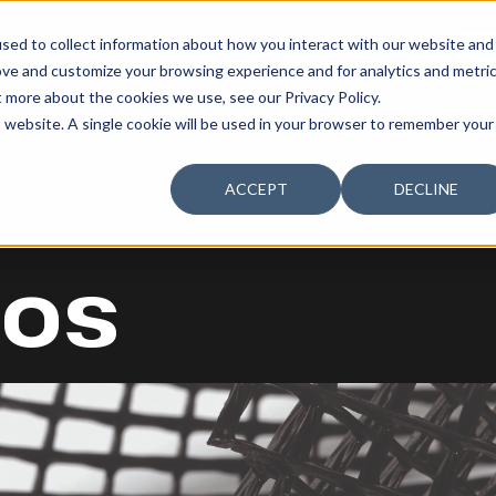
sed to collect information about how you interact with our website and
SOSTENIBILIDAD
LA COMPAÑÍA
TALENTO
¿T
ove and customize your browsing experience and for analytics and metri
t more about the cookies we use, see our Privacy Policy.
is website. A single cookie will be used in your browser to remember your
ACCEPT
DECLINE
gos