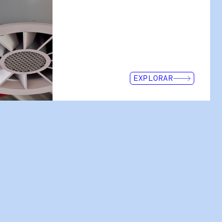
a fiabilidad necesaria para la
nte el proceso de infusión.
a, la industria naval y la
n las mallas de Intermas con
ervicio de I+D desarrolla
daptadas a cada necesidad,
ticas ideales para el
EXPLORAR
 de fabricación específico.
s de mallas técnicas para
strial, destacando en
 Nuestras mallas,
dad de piezas durante