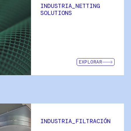
INDUSTRIA_NETTING
rgo de los 18 últimos años
SOLUTIONS
ente en el mundo del drenaje
 equipo de ingenería desarrolla
ecesidades de cada obra.
ingenieros altamente
s y desarrollo de obras
EXPLORAR
idas permite un flujo de
locidad de flujo baja o alta.
INDUSTRIA_FILTRACIÓN
ariedad de mallas extruidas