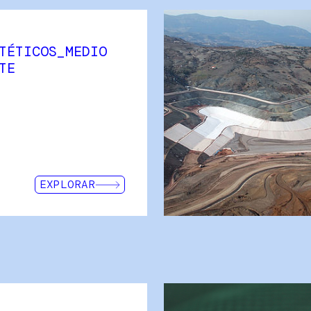
TÉTICOS_MEDIO
INTERMAS Geosynthetics a lo la
TE
se ha convertido en un refer
para vertederos y minas. Nue
desarrolla proyectos adaptad
obra. Contamos con un equip
cualificados para los cálculo
(Intergrid).
EXPLORAR