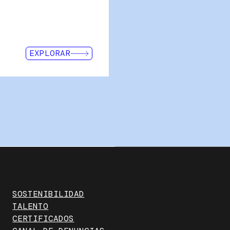
transporte y almacenamiento
para cumplir especificacione
Gracias a nuestra avanzada t
primera calidad, establecem
eficiencia y seguridad industri
EXPLORAR
SOSTENIBILIDAD
TALENTO
CERTIFICADOS