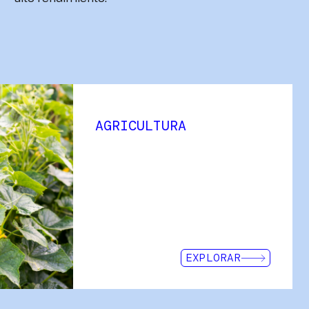
AGRICULTURA
e la acuicultura y la industria
nte a múltiples situaciones
 y de extracción de las
stras, camarones, mejillones,
hamos a nuestros clientes y
añarles y encontrar junto a
artir de las mallas que
EXPLORAR